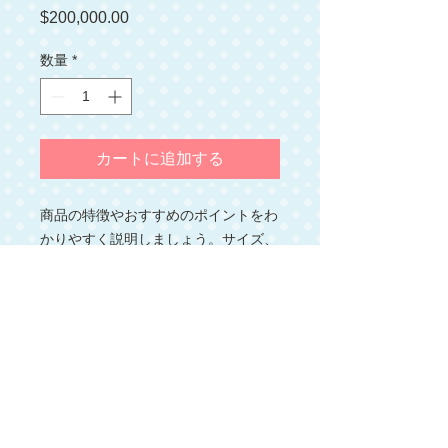
$200,000.00
価
格
数量
*
カートに追加する
商品の特徴やおすすめのポイントをわ
かりやすく説明しましょう。サイズ、
素材、取り扱い方法などの追加情報も
表示できます。
商品情報
あなたの商品の特徴、こだわり、おす
返品・返金ポリシー
すめのポイントなどを簡潔にわかりや
すく説明しましょう。サイズ、素材、
商品の返品・返金に関する情報を入力