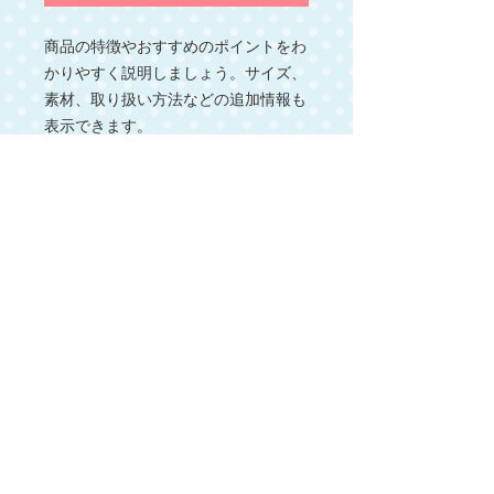
商品の特徴やおすすめのポイントをわ
かりやすく説明しましょう。サイズ、
素材、取り扱い方法などの追加情報も
表示できます。
商品情報
あなたの商品の特徴、こだわり、おす
返品・返金ポリシー
すめのポイントなどを簡潔にわかりや
すく説明しましょう。サイズ、素材、
商品の返品・返金に関する情報を入力
取り扱い方法などの追加情報も表示で
してだくさい。
きます。
​ご質問は
お気軽にご相談く
ださい
© 2017 Interwave USA Corporation