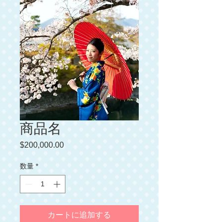
商品名
$200,000.00
価
格
数量
*
カートに追加する